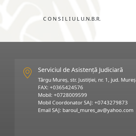
C O N S I L I U L U.N.B.R.
Serviciul de Asistență Judiciară
Târgu Mureș, str. Justiției, nr. 1, jud. Mureș
FAX:
+0365424576
Mobil:
+0728009599
Mobil Coordonator SAJ:
+0743279873
Email SAJ:
baroul_mures_av@yahoo.com