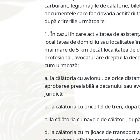
carburant, legitimațiile de călătorie, bile
documentele care fac dovada achitării ta
după criteriile următoare:
1. În cazul în care activitatea de asistenț
localitatea de domiciliu sau localitatea în
mai mare de 5 km decât localitatea de dom
profesional, avocatul are dreptul la dec
cum urmează:
a. la călătoria cu avionul, pe orice dist
aprobarea prealabilă a decanului sau av
Juridică;
b. la călătoria cu orice fel de tren, după ta
c. la călătoria cu navele de călători, după 
d. la călătoria cu mijloace de transport a
autoturismul aflat în proprietatea sau fo