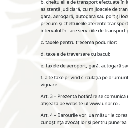
b. cheltuielile de transport efectuate în
asistență judiciară, cu mijloacele de tra
gară, aerogară, autogară sau port şi locul
precum şi cheltuielile aferente transport
intervalul în care serviciile de transpor
c. taxele pentru trecerea podurilor;
d. taxele de traversare cu bacul;
e. taxele de aeroport, gară, autogară sa
f. alte taxe privind circulația pe drumuri
vigoare.
Art. 3 – Prezenta hotărâre se comunică 
afișează pe website-ul www.unbr.ro .
Art. 4 – Barourile vor lua măsurile cor
cunoștința avocaților și pentru punerea s