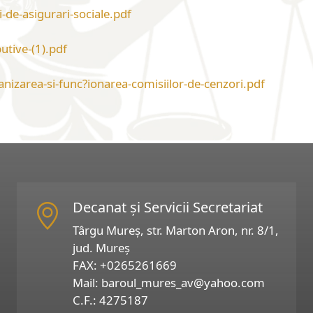
-de-asigurari-sociale.pdf
utive-(1).pdf
izarea-si-func?ionarea-comisiilor-de-cenzori.pdf
Decanat și Servicii Secretariat
Târgu Mureș, str. Marton Aron, nr. 8/1,
jud. Mureș
FAX:
+0265261669
Mail:
baroul_mures_av@yahoo.com
C.F.: 4275187