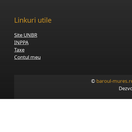
Linkuri utile
Site UNBR
INPPA
Taxe
Contul meu
©
baroul-mures.r
Dezvo