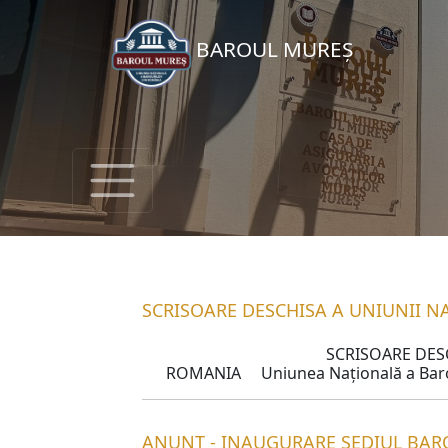
BAROUL MUREȘ
SCRISOARE DESCHISA A UNIUNII N
Consiliul UNBR 17-12-2023
SCRISOARE DESCHISA A UN
ROMANIA Uniunea Națională a Barouri
Consiliului Superior al Magistraturii
faptului că sistemul judiciar din Româ
acumularea în timp și amplificarea tr
ANUNȚ - INAUGURARE SEDIUL BAR