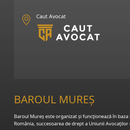
directe asupra dreptului la apărare î
societății civile. Obiectivul campanie
conștientizarea tuturor instituțiilor
Caut Avocat
prezentul comunicat, în scopul identifi
Uniunii Naționale a Barourilor din Ro
Comunicatul poate fi descarcat AICI (
BAROUL MUREȘ
Baroul Mureș este organizat și funcţionează în baza L
România, succesoarea de drept a Uniunii Avocaţilor