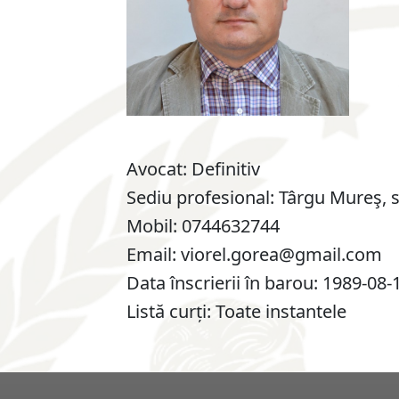
Avocat:
Definitiv
Sediu profesional:
Târgu Mureş, st
Mobil:
0744632744
Email:
viorel.gorea@gmail.com
Data înscrierii în barou:
1989-08-
Listă curți:
Toate instantele