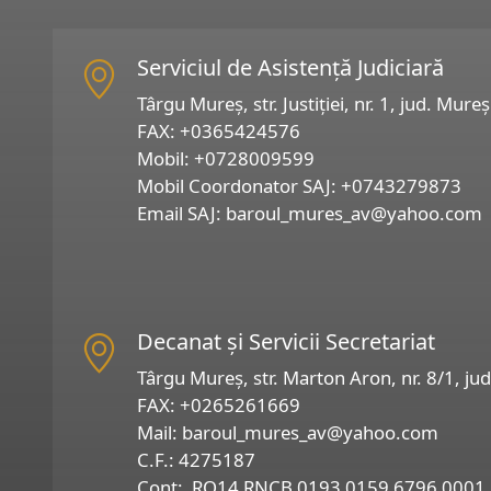
Serviciul de Asistență Judiciară
Târgu Mureș, str. Justiției, nr. 1, jud. Mureș
FAX:
+0365424576
Mobil:
+0728009599
Mobil Coordonator SAJ:
+0743279873
Email SAJ:
baroul_mures_av@yahoo.com
Decanat și Servicii Secretariat
Târgu Mureș, str. Marton Aron, nr. 8/1, ju
FAX:
+0265261669
Mail:
baroul_mures_av@yahoo.com
C.F.: 4275187
Cont: RO14 RNCB 0193 0159 6796 0001